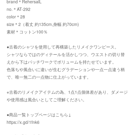
brand＊RehersalL
no.＊AT-292
color＊28
size＊2（着丈 約135cm,身幅 約70cm)
素材＊コットン100％
●古着のシャツを使用して再構築したリメイクワンピース。
シャツならではのディテールを活かしつつ、ウエストの切り替
えから下はパッチワークでボリュームを持たせています。
色落ちや風合いに違いが生むグラデーションや一点一点違う柄
で、唯一無二の一点物に仕上がっています。
※古着のリメイクアイテムの為、1点1点個体差があり、ダメージ
や使用感は風合いとしてご理解ください。
●商品一覧トップページはこちら↓
https://x.gd/1fnk6