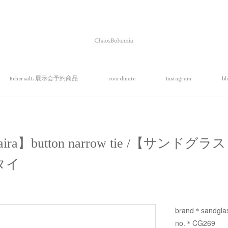
RehersalL 展示会予約商品
coordinate
Instagram
bl
cajiaira】button narrow tie /【サ
タイ
brand＊sandgla
no.＊CG269