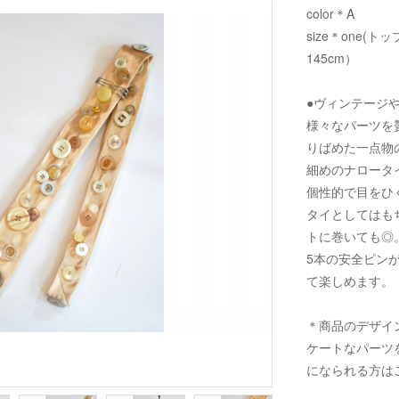
color＊A
size＊one(ト
145cm）
●ヴィンテージ
様々なパーツを
りばめた一点物
細めのナロータ
個性的で目をひ
タイとしてはも
トに巻いても◎
5本の安全ピン
て楽しめます。
＊商品のデザイ
ケートなパーツ
になられる方は