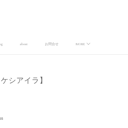
og
about
お問合せ
MORE
ンドグラス ケシアイラ】
ss