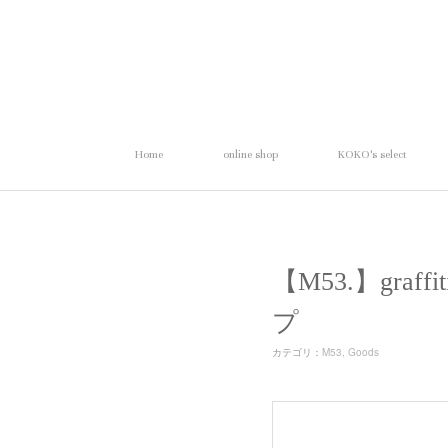
Home
online shop
KOKO's select
【M53.】gra
プ
カテゴリ
：
M53
Goods