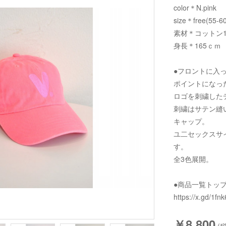
color＊N.pink
size＊free(55-6
素材＊コットン1
身長＊165ｃｍ
●フロントに入った
ポイントになった
ロゴを刺繍した
刺繍はサテン縫
キャップ。
ユ二セックスサ
す。
全3色展開。
●商品一覧トッ
https://x.gd/1fnk
￥8,800