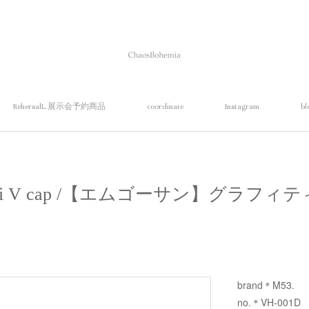
RehersalL 展示会予約商品
coordinate
Instagram
bl
ffiti V cap /【エムゴーサン】グラフ
brand＊M53.
no.＊VH-001D