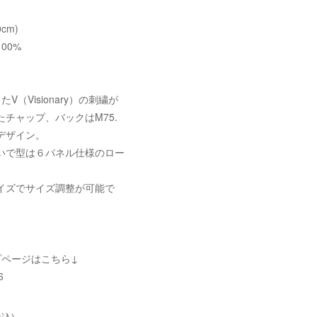
0cm)
00%
V（Visionary）の刺繍が
チャップ、バックはM75.
デザイン。
いで型は６パネル仕様のロー
イズでサイズ調整が可能で
プページはこちら↓
6