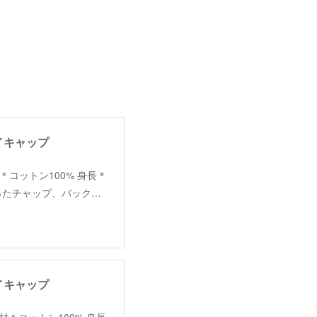
ブイキャップ
m) 素材＊コットン100% 身長＊
になったチャップ、バック…
ブイキャップ