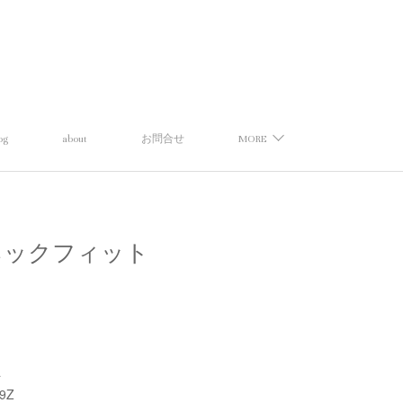
og
about
お問合せ
MORE
リーナ】ネックフィット
a
9Z