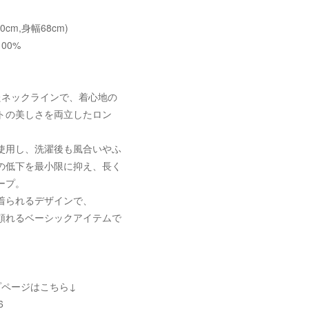
70cm,身幅68cm)
00%
たネックラインで、着心地の
トの美しさを両立したロン
使用し、洗濯後も風合いやふ
の低下を最小限に抑え、長く
ープ。
着られるデザインで、
頼れるベーシックアイテムで
プページはこちら↓
6