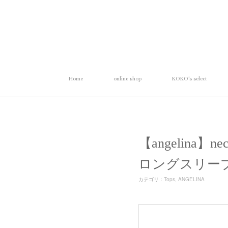
Home
online shop
KOKO's select
【angelina】
ロングスリー
カテゴリ
：
Tops
ANGELINA