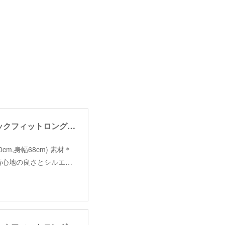
【angelina】neck fit long sleeve /【アンジェリーナ】ネックフィットロングスリーブ
着丈70cm,身幅68cm) 素材＊
、着心地の良さとシルエ…