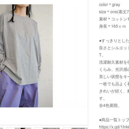
color＊gray
size＊one(着丈
素材＊コットン1
身長＊165ｃｍ
●すっきりとし
良さとシルエッ
T。
洗濯耐久素材を
くらみ、光沢感
美しい状態をキ
一枚でも品よく
きれいが続く、
す。
全4色展開。
●商品一覧トッ
https://x.gd/1fnk