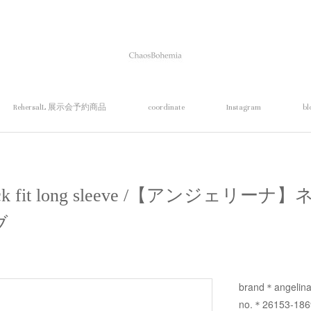
RehersalL 展示会予約商品
coordinate
Instagram
bl
neck fit long sleeve /【アンジェ
ブ
brand＊angelin
no.＊26153-186