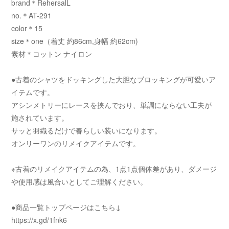
brand＊RehersalL
no.＊AT-291
color＊15
size＊one（着丈 約86cm,身幅 約62cm)
素材＊コットン ナイロン
●古着のシャツをドッキングした大胆なブロッキングが可愛いア
イテムです。
アシンメトリーにレースを挟んでおり、単調にならない工夫が
施されています。
サッと羽織るだけで春らしい装いになります。
オンリーワンのリメイクアイテムです。
※古着のリメイクアイテムの為、1点1点個体差があり、ダメージ
や使用感は風合いとしてご理解ください。
●商品一覧トップページはこちら↓
https://x.gd/1fnk6