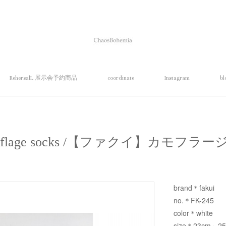
RehersalL 展示会予約商品
coordinate
Instagram
bl
mouflage socks /【ファクイ】カモフ
brand＊fakui
no.＊FK-245
color＊white
size＊23cm～2