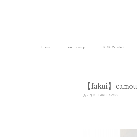
Home
online shop
KOKO's select
【fakui】ca
カテゴリ
：
FAKUI
Socks