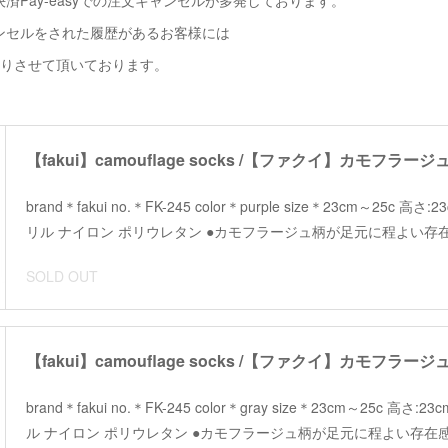
済Pay-easyでの注文キャンセルが多発しております。
ンセルをされた履歴があるお客様には
断りさせて頂いております。
【fakui】camouflage socks /【ファクイ】カモフラー
brand＊fakui no.＊FK-245 color＊purple size＊23cm～25c
リル ナイロン ポリウレタン ●カモフラージュ柄が足元に程よい存
SOLD OUT
【fakui】camouflage socks /【ファクイ】カモフラー
brand＊fakui no.＊FK-245 color＊gray size＊23cm～25c 高
ル ナイロン ポリウレタン ●カモフラージュ柄が足元に程よい存在