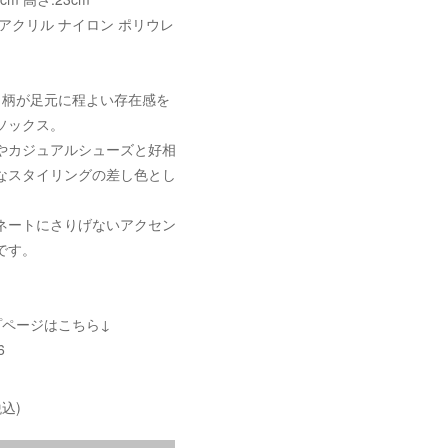
アクリル ナイロン ポリウレ
ュ柄が足元に程よい存在感を
ソックス。
やカジュアルシューズと好相
なスタイリングの差し色とし
。
ネートにさりげないアクセン
です。
プページはこちら↓
6
込)