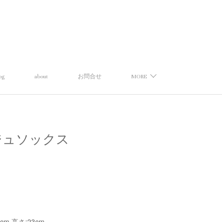
og
about
お問合せ
MORE
ラージュソックス
5cm 高さ:23cm