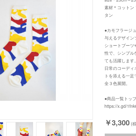
素材＊コットン 
タン
●カモフラージ
与えるデザイン
ショートブーツ
性で、シンプル
ても活躍します
日常のコーディ
トを添える一足
全３色展開。
●商品一覧トッ
https://x.gd/1fnk
￥3,300
(税