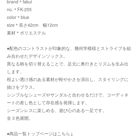
brand＊fakui
no.＊FK-255
color＊blue
size＊長さ42cm 幅12cm
素材＊ポリエステル
●配色のコントラストが印象的な、幾何学模様とストライプを組
み合わせたデザインソックス。
異なる柄を切り替えることで、足元に奥行きとリズムを生み出
します。
程よい透け感のある素材が軽やかさを演出し、スタイリングに
抜けをプラス。
シンプルなシューズやサンダルと合わせるだけで、コーディネ
ートの差し色として存在感を発揮します。
シーズンレスに楽しめる、遊び心のある一足です。
全３色展開。
●商品一覧トップページはこちら↓