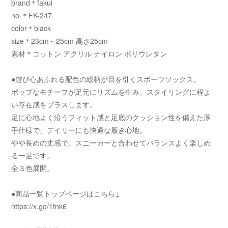
brand＊fakui
no.＊FK-247
color＊black
size＊23cm～25cm 高さ25cm
素材＊コットン アクリル ナイロン ポリウレタン
●遊び心あふれる配色の総柄が目を引くスポーツソックス。
ポップなモチーフが足元にリズムを生み、スタイリングに程よ
い存在感をプラスします。
足に心地よく沿うフィット感と足底のクッション性を備えた厚
手仕様で、デイリーにも快適な履き心地。
やや長めの丈感で、スニーカーと合わせてバランスよく楽しめ
る一足です。
全３色展開。
●商品一覧トップページはこちら↓
https://x.gd/1fnk6