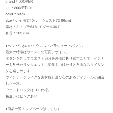
brand＊LOOPER
no.＊2602PT101
color＊black
size＊one(着丈104cm,ウェスト72-86cm)
素材＊キュプラ64％ モダール36％
身長＊165ｃｍ
●ベルト付きのハイウエストパラシュートパンツ。
最大の特徴はウエストの可変デザイン。
ボタンを外してウエスト部分を外側に折り返すことで、インナ
ーを見せたりシルエットに変化をつけたりと自由なスタイリン
グを楽しめます。
ヴィンテージライクな素材感と遊び心のあるディテールが融合
した一本。
ウェストバックはゴム仕様。
色違いにピンクあり
●商品一覧トップページはこちら↓