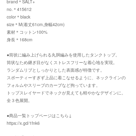
brand＊SALT+
no.＊415612
color＊black
size＊M(着丈61cm,身幅42cm)
素材＊コットン100%
身長＊168cm
●筒状に編み上げられる丸胴編みを使用したタンクトップ。
筒状なため継ぎ目がなくストレスフリーな着心地を実現。
ランダムリブとしっかりとした表面感が特徴です。
スポーティーすぎず上品に着こなせるように、ネックラインの
フォルムやスリーブのカーブなど拘っています。
トップスレイヤードでネックが見えても軽やかなデザインに。
全３色展開。
●商品一覧トップページはこちら↓
https://x.gd/1fnk6