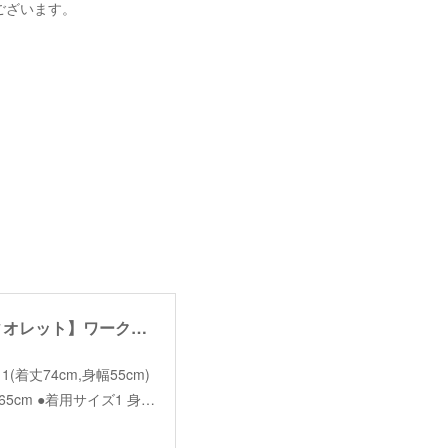
ございます。
【garance et violette】work jacket /【ギャランスエトヴィオレット】ワークジャケット
ize＊1(着丈74cm,身幅55cm)
65cm ●着用サイズ1 身…