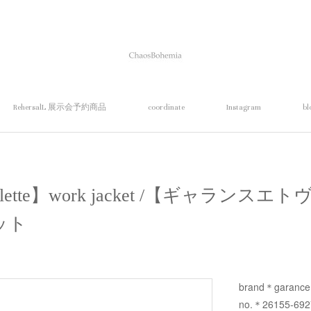
RehersalL 展示会予約商品
coordinate
Instagram
bl
t violette】work jacket /【ギャラ
ット
brand＊garance e
no.＊26155-69