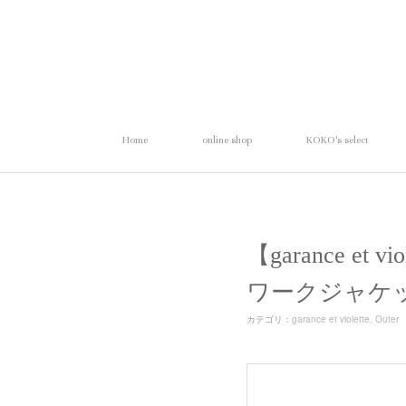
Home
online shop
KOKO's select
【garance e
ワークジャケ
カテゴリ
：
garance et violette
Outer