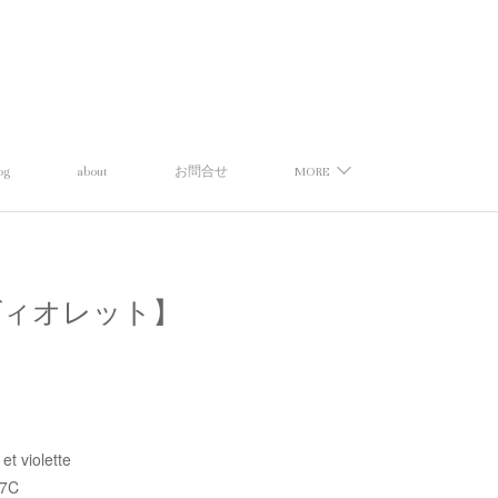
og
about
お問合せ
MORE
ンスエトヴィオレット】
t violette
27C