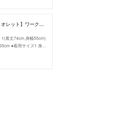
【garance et violette】work jacket /【ギャランスエトヴィオレット】ワークジャケット
size＊1(着丈74cm,身幅55cm)
65cm ●着用サイズ1 身…