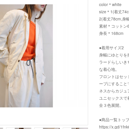
color＊white
size＊1(着丈74
2(着丈78cm,身幅
素材＊コットン6
身長＊168cm
●着用サイズ2
身幅にゆとりを
ラードらしいき
な着心地。
フロントはセッ
ーブにすること
ネスからカジュ
ユニセックスで
全３色展開。
●商品一覧トッ
https://x.gd/1fnk