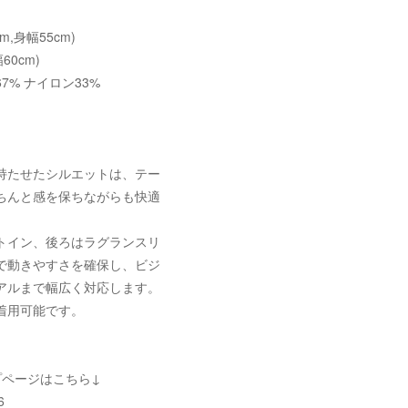
cm,身幅55cm)
60cm)
7% ナイロン33%
持たせたシルエットは、テー
ちんと感を保ちながらも快適
トイン、後ろはラグランスリ
で動きやすさを確保し、ビジ
アルまで幅広く対応します。
着用可能です。
プページはこちら↓
6