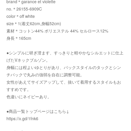
brand＊garance et violette
no.＊26155-6909C
color＊off white
size＊1(着丈62cm,身幅52cm)
素材＊コットン44% ポリエステル 44% セルロース12%
身長＊165cm
●シンプルに研ぎ澄ます、すっきりと軽やかなシルエットに仕上
げたVネックブルゾン。
身幅には程よいゆとりがあり、バックスタイルのタックとシン
チバックで丸みの強弱を自在に調整可能。
女性があえてサイズアップして、抜いて着用するスタイルもお
すすめです。
色違いにネイビーあり。
●商品一覧トップページはこちら↓
https://x.gd/1fnk6