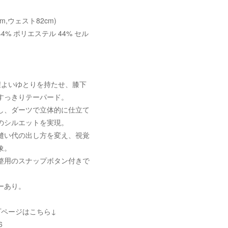
cm,ウェスト82cm)
4% ポリエステル 44% セル
程よいゆとりを持たせ、膝下
すっきりテーパード。
し、ダーツで立体的に仕立て
のシルエットを実現。
縫い代の出し方を変え、視覚
象。
整用のスナップボタン付きで
ーあり。
プページはこちら↓
6