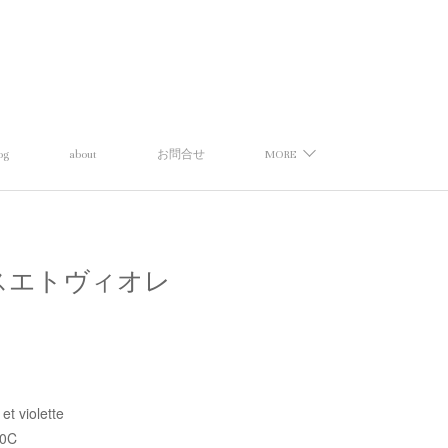
og
about
お問合せ
MORE
【ギャランスエトヴィオレ
t violette
10C