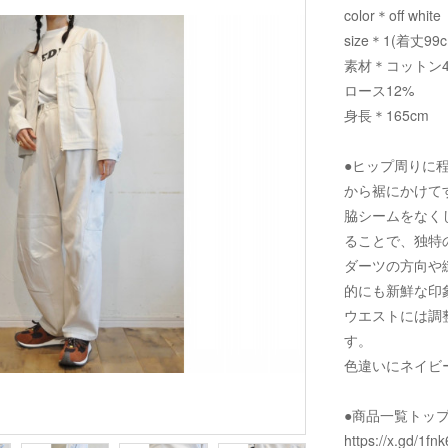
color＊off white
size＊1(着丈99
素材＊コットン4
ロース12%
身長＊165cm
●ヒップ周りに
から裾にかけて
脇シームをなく
ることで、独特
ダーツの方向や
的にも新鮮な印
ウエストには調
す。
色違いにネイビ
●商品一覧トッ
https://x.gd/1fnk