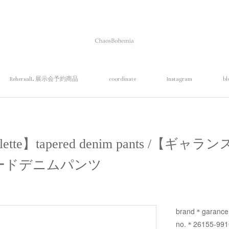
RehersalL 展示会予約商品
coordinate
Instagram
bl
 violette】tapered denim pants /
ードデニムパンツ
brand＊garance e
no.＊26155-99