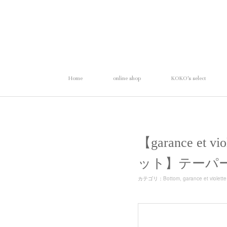
Home
online shop
KOKO's select
【garance et
ット】テーパ
カテゴリ
：
Bottom
garance et violette