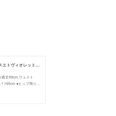
【garance et violette】tapered denim pants /【ギャランスエトヴィオレット】テーパードデニムパンツ
ize＊1(着丈99cm,ウェスト
長＊165cm ●ヒップ周り…