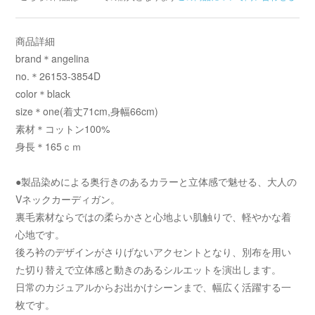
商品詳細
brand＊angelina
no.＊26153-3854D
color＊black
size＊one(着丈71cm,身幅66cm)
素材＊コットン100%
身長＊165ｃｍ
●製品染めによる奥行きのあるカラーと立体感で魅せる、大人の
Vネックカーディガン。
裏毛素材ならではの柔らかさと心地よい肌触りで、軽やかな着
心地です。
後ろ衿のデザインがさりげないアクセントとなり、別布を用い
た切り替えで立体感と動きのあるシルエットを演出します。
日常のカジュアルからお出かけシーンまで、幅広く活躍する一
枚です。