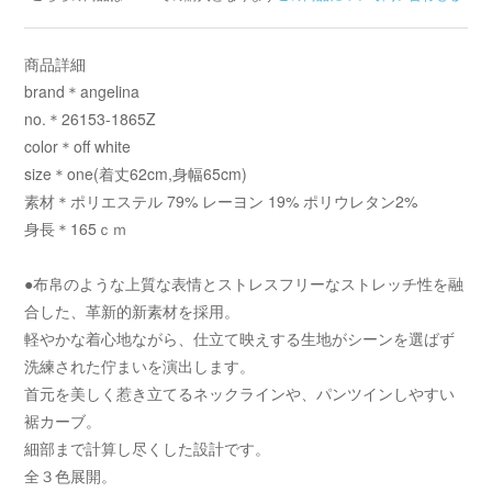
商品詳細
brand＊angelina
no.＊26153-1865Z
color＊off white
size＊one(着丈62cm,身幅65cm)
素材＊ポリエステル 79% レーヨン 19% ポリウレタン2%
身長＊165ｃｍ
●布帛のような上質な表情とストレスフリーなストレッチ性を融
合した、革新的新素材を採用。
軽やかな着心地ながら、仕立て映えする生地がシーンを選ばず
洗練された佇まいを演出します。
首元を美しく惹き立てるネックラインや、パンツインしやすい
裾カーブ。
細部まで計算し尽くした設計です。
全３色展開。