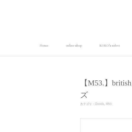
Home
online shop
KOKO's select
【M53.】bri
ズ
カテゴリ
：
Goods
M53