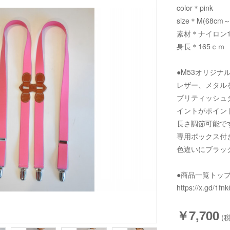
color＊pink
size＊M(68cm～
素材＊ナイロン1
身長＊165ｃｍ
●M53オリジナ
レザー、メタル
ブリティッシュ
イントがポイン
長さ調節可能で
専用ボックス付
色違いにブラッ
●商品一覧トッ
https://x.gd/1fnk
￥7,700
(税