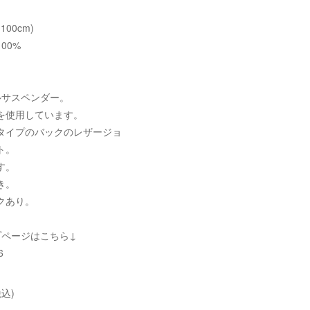
100cm)
00%
ルサスペンダー。
を使用しています。
タイプのバックのレザージョ
ト。
す。
き。
クあり。
プページはこちら↓
6
込)