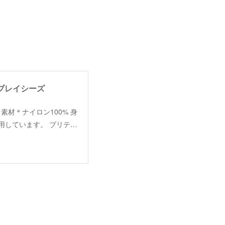
シュブレイシーズ
0cm) 素材＊ナイロン100% 身
使用しています。 ブリテ…