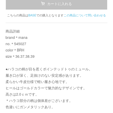
カートに入れる
こちらの商品は
BASE
での購入となります
この商品について問い合わせる
商品詳細
brand＊mana
no.＊545027
color＊BRH
size＊36.37.38.39
●ハラコの柄が目を惹くポインテッドトゥのミュール。
履き口が深く、足抜けのない安定感があります。
柔らかい牛皮仕様で軽い履き心地です。
ヒールはゴールドカラーで魅力的なデザインです。
高さは2.0ｃｍです。
＊ハラコ部分の柄は個体差がございます。
色違いにガンメタリックあり。