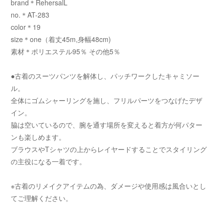
brand＊RehersalL
no.＊AT-283
color＊19
size＊one（着丈45m,身幅48cm)
素材＊ポリエステル95％ その他5％
●古着のスーツパンツを解体し、パッチワークしたキャミソー
ル。
全体にゴムシャーリングを施し、フリルパーツをつなげたデザ
イン。
脇は空いているので、腕を通す場所を変えると着方が何パター
ンも楽しめます。
ブラウスやTシャツの上からレイヤードすることでスタイリング
の主役になる一着です。
※古着のリメイクアイテムの為、ダメージや使用感は風合いとし
てご理解ください。