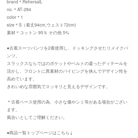
brand＊RehersalL
no.＊AT-284
color＊1
size＊S（着丈94cm,ウェスト72cm)
素材＊コットン 95％ その他 5%
●古着スーツパンツを2着使用し、ドッキングさせたリメイクパ
ンツ。
スラックスならではのポケットやベルトの凝ったディテールを
活かし、フロントに異素材のパイピングを挟んでデザイン性を
高めています。
きれいめな雰囲気でスッキリと見えるデザインです。
＊古着ベース使用の為、小さな傷やシミ等がある場合がござい
ます。
風合いとしてご理解ください。
●商品一覧トップページはこちら↓