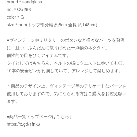
brand＊sandglass
no.＊CG268
color＊G
size＊one(トップ部分幅 約8cm 全長 約148cm）
●ヴィンテージやミリタリーのボタンなど様々なパーツを贅沢
に、且つ、ふんだんに散りばめた一点物のネクタイ。
個性的で目をひくアイテムです。
タイとしてはもちろん、ベルトの様にウエストに巻いても◎。
10本の安全ピンが付属していて、アレンジして楽しめます。
＊商品のデザイン上、ヴィンテージ等のデリケートなパーツを
使用しておりますので、気になられる方はご購入をお控え願い
ます。
●商品一覧トップページはこちら↓
https://x.gd/1fnk6