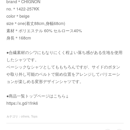
brand＊CHIGNON
no.＊1422-257KK
color＊beige
size＊one(着丈88cm,身幅68cm)
素材＊ポリエステル 60% セルロース40%
身長＊168cm
●合繊素材のシワにもなりにくく程よい落ち感がある生地を使用
したシャツです。
ベーシックなシャツとしてももちろんですが、サイドのボタン
や取り外し可能のベルトで留め位置をアレンジしてバリエーシ
ョンが楽しめる変形デザインシャツです。
●商品一覧トップページはこちら↓
https://x.gd/1fnk6
カテゴリ
：
others
Tops