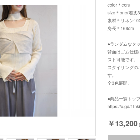
color＊ecru
size＊one(着丈
素材＊リネン10
身長＊168cm
●ランダムなタ
背面はゴム仕様
スト可能です。
スタイリングの
す。
全3色展開。
●商品一覧トッ
https://x.gd/1fnk
￥13,200