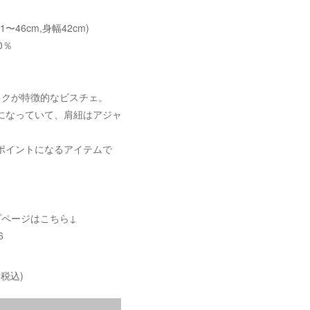
31〜46cm,身幅42cm)
0％
ックが特徴的なビスチェ。
になっていて、肩紐はアジャ
ポイントになるアイテムで
プページはこちら↓
6
(税込)