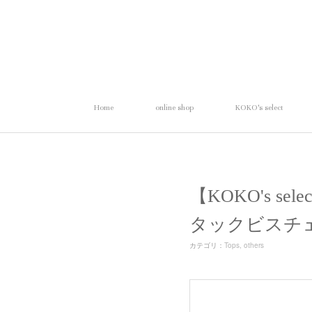
Home
online shop
KOKO's select
【KOKO's sel
タックビスチ
カテゴリ
：
Tops
others