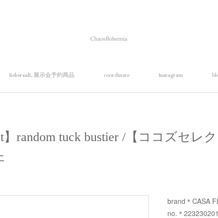
RehersalL 展示会予約商品
coordinate
Instagram
bl
ect】random tuck bustier /【ココ
ェ
brand＊CASA F
no.＊22323020