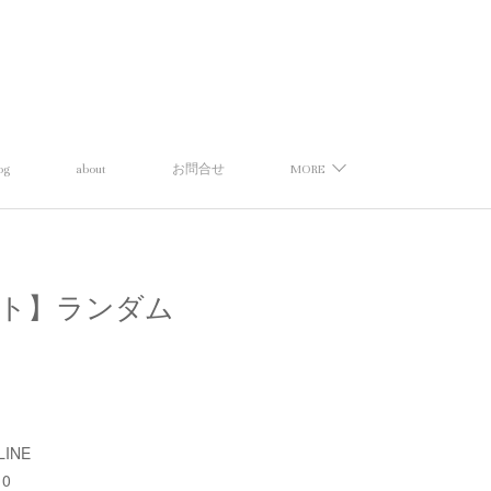
og
about
お問合せ
MORE
ズセレクト】ランダム
LINE
10