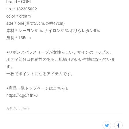
brand＊COEL
no.＊182305022
color＊cream
size＊one(着丈55cm,身幅47cm)
素材＊レーヨン61％ ナイロン31% ポリウレタン8％
身長＊165cm
●リボンとパフスリーブが女性らしいデザインのトップス。
ボディ部分は伸縮性のある、肌触りのいい生地になっていま
す。
一枚でポイントになるアイテムです。
●商品一覧トップページはこちら↓
https://x.gd/1fnk6
カテゴリ
：
others