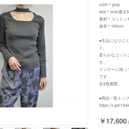
color＊gray
size＊one(着丈
素材＊コットン1
身長＊165cm
●毛玉になりに
ト。
柔らかなコット
す。
インナーに使っ
です。
全3色展開。
●商品一覧トッ
https://x.gd/1fnk
￥17,600