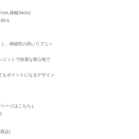
61cm,身幅34cm)
00％
くく、伸縮性の高いリブニッ
ンニットで快適な着心地で
てもポイントになるデザイン
プページはこちら↓
6
(税込)