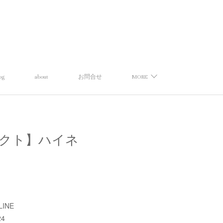
og
about
お問合せ
MORE
ココズセレクト】ハイネ
LINE
24