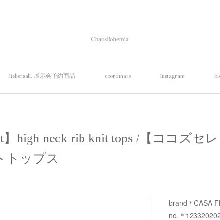
RehersalL 展示会予約商品
coordinate
Instagram
bl
ect】high neck rib knit tops /【
トトップス
brand＊CASA F
no.＊12332020