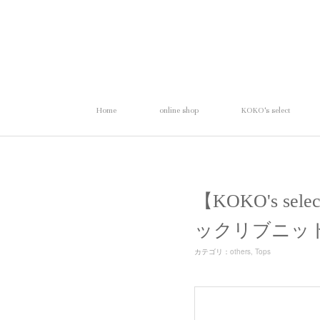
Home
online shop
KOKO's select
【KOKO's sel
ックリブニッ
カテゴリ
：
others
Tops