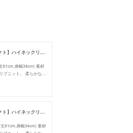
【KOKO's select】high neck rib knit tops /【ココズセレクト】ハイネックリブニットトップス
e(着丈61cm,身幅34cm) 素材
いリブニット。 柔らかな…
【KOKO's select】high neck rib knit tops /【ココズセレクト】ハイネックリブニットトップス
e(着丈61cm,身幅34cm) 素材