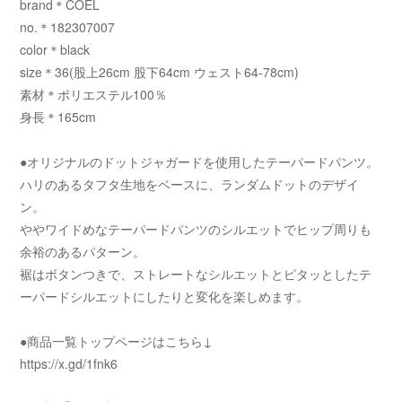
brand＊COEL
no.＊182307007
color＊black
size＊36(股上26cm 股下64cm ウェスト64-78cm)
素材＊ポリエステル100％
身長＊165cm
●オリジナルのドットジャガードを使用したテーパードパンツ。
ハリのあるタフタ生地をベースに、ランダムドットのデザイ
ン。
ややワイドめなテーパードパンツのシルエットでヒップ周りも
余裕のあるパターン。
裾はボタンつきで、ストレートなシルエットとピタッとしたテ
ーパードシルエットにしたりと変化を楽しめます。
●商品一覧トップページはこちら↓
https://x.gd/1fnk6