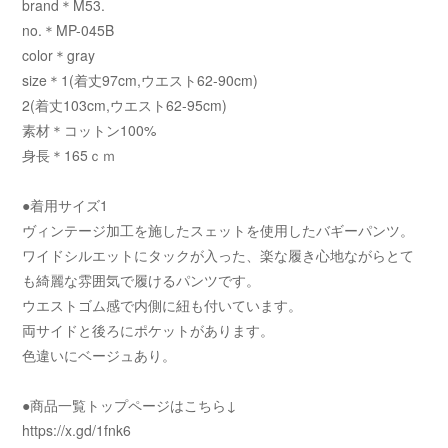
brand＊M53.
no.＊MP-045B
color＊gray
size＊1(着丈97cm,ウエスト62-90cm)
2(着丈103cm,ウエスト62-95cm)
素材＊コットン100%
身長＊165ｃｍ
●着用サイズ1
ヴィンテージ加工を施したスェットを使用したバギーパンツ。
ワイドシルエットにタックが入った、楽な履き心地ながらとて
も綺麗な雰囲気で履けるパンツです。
ウエストゴム感で内側に紐も付いています。
両サイドと後ろにポケットがあります。
色違いにベージュあり。
●商品一覧トップページはこちら↓
https://x.gd/1fnk6