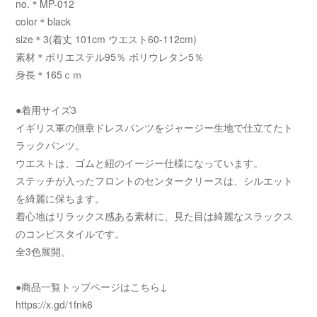
no.＊MP-012
color＊black
size＊3(着丈 101cm ウエスト60-112cm)
素材＊ポリエステル95％ ポリウレタン5％
身長＊165ｃｍ
●着用サイズ3
イギリス軍の側章ドレスパンツをジャージー生地で仕立てたト
ラックパンツ。
ウエストは、ゴムと紐のイージー仕様になっています。
ステッチが入ったフロントのセンタークリースは、シルエット
を綺麗に保ちます。
着心地はリラックス感ある素材に、見た目は綺麗なスラックス
のコンビスタイルです。
全3色展開。
●商品一覧トップページはこちら↓
https://x.gd/1fnk6