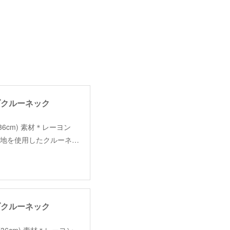
ドリブクルーネック
m,肩幅36cm) 素材＊レーヨン
ト生地を使用したクルーネ…
ドリブクルーネック