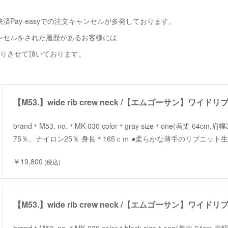
済Pay-easyでの注文キャンセルが多発しております。
ンセルをされた履歴があるお客様には
断りさせて頂いております。
【M53.】wide rib crew neck /【エムゴーサン】ワイ
brand＊M53. no.＊MK-030 color＊gray size＊one(着丈 64c
75％、ナイロン25％ 身長＊165ｃｍ ●柔らかな薄手のリブニッ
￥19,800
(税込)
【M53.】wide rib crew neck /【エムゴーサン】ワイ