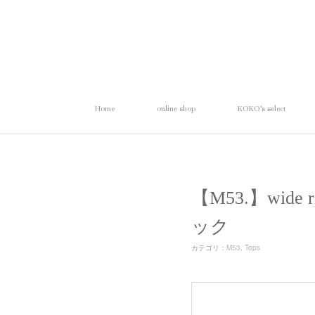
Home
online shop
KOKO's select
【M53.】wid
ック
カテゴリ
：
M53
Tops