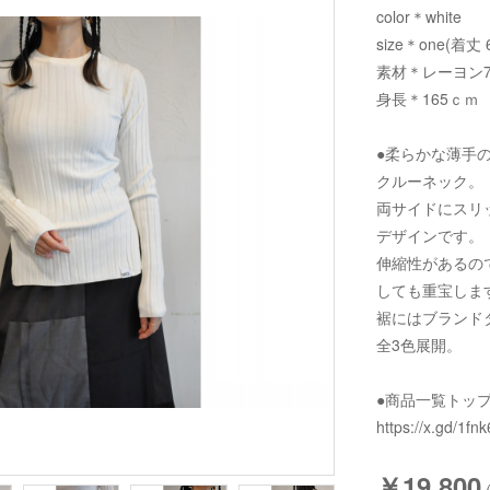
color＊white
size＊one(着丈 
素材＊レーヨン7
身長＊165ｃｍ
●柔らかな薄手
クルーネック。
両サイドにスリ
デザインです。
伸縮性があるの
しても重宝しま
裾にはブランド
全3色展開。
●商品一覧トッ
https://x.gd/1fnk
￥19,800