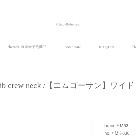
RehersalL 展示会予約商品
coordinate
Instagram
bl
e rib crew neck /【エムゴーサン】
brand＊M53.
no.＊MK-030