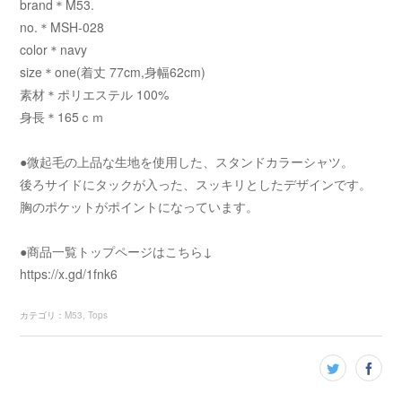
brand＊M53.
no.＊MSH-028
color＊navy
size＊one(着丈 77cm,身幅62cm)
素材＊ポリエステル 100%
身長＊165ｃｍ
●微起毛の上品な生地を使用した、スタンドカラーシャツ。
後ろサイドにタックが入った、スッキリとしたデザインです。
胸のポケットがポイントになっています。
●商品一覧トップページはこちら↓
https://x.gd/1fnk6
カテゴリ
：
M53
Tops