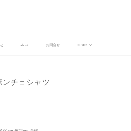
og
about
お問合せ
MORE
カフスポンチョシャツ
 前69cm 後76cm,身幅