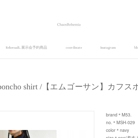
RehersalL 展示会予約商品
coordinate
Instagram
bl
fs poncho shirt /【エムゴーサン】
brand＊M53.
no.＊MSH-029
color＊navy
size＊one(着丈