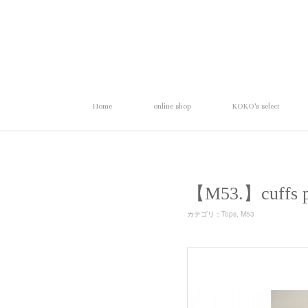
Home
online shop
KOKO's select
【M53.】cuf
カテゴリ
：
Tops
M53