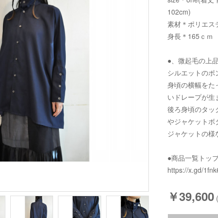
102cm)
素材＊ポリエステ
身長＊165ｃｍ
●、微起毛の上
シルエットのポ
身頃の横幅をた
いドレープが生
後ろ身頃のタッ
やジャケットボ
ジャケットの様
●商品一覧トッ
https://x.gd/1fnk
￥39,600