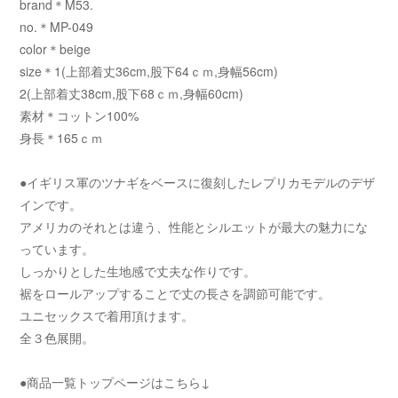
brand＊M53.
no.＊MP-049
color＊beige
size＊1(上部着丈36cm,股下64ｃｍ,身幅56cm)
2(上部着丈38cm,股下68ｃｍ,身幅60cm)
素材＊コットン100%
身長＊165ｃｍ
●イギリス軍のツナギをベースに復刻したレプリカモデルのデザ
インです。
アメリカのそれとは違う、性能とシルエットが最大の魅力にな
っています。
しっかりとした生地感で丈夫な作りです。
裾をロールアップすることで丈の長さを調節可能です。
ユニセックスで着用頂けます。
全３色展開。
●商品一覧トップページはこちら↓