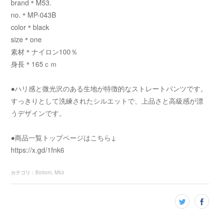
brand＊M53.
no.＊MP-043B
color＊black
size＊one
素材＊ナイロン100％
身長＊165ｃｍ
●ハリ感と微光沢のある生地が特徴的なストレートパンツです。
すっきりとして洗練されたシルエットで、上品さと高級感が漂
うデザインです。
●商品一覧トップページはこちら↓
https://x.gd/1fnk6
カテゴリ
：
Bottom
M53