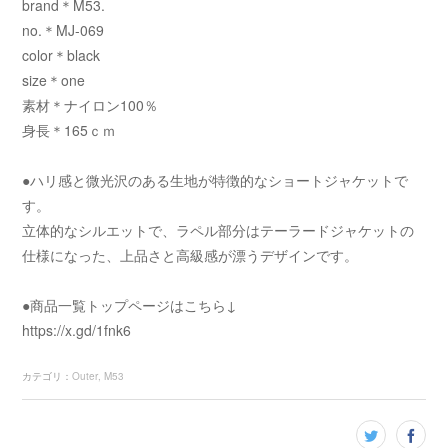
brand＊M53.
no.＊MJ-069
color＊black
size＊one
素材＊ナイロン100％
身長＊165ｃｍ
●ハリ感と微光沢のある生地が特徴的なショートジャケットで
す。
立体的なシルエットで、ラペル部分はテーラードジャケットの
仕様になった、上品さと高級感が漂うデザインです。
●商品一覧トップページはこちら↓
https://x.gd/1fnk6
カテゴリ
：
Outer
M53