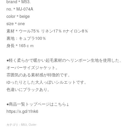
brand＊M53.
no.＊MJ-074A
color＊beige
size＊one
素材＊ウール75％ リネン17％ nナイロン8％
裏地：キュプラ100％
身長＊165ｃｍ
●軽く柔らかで暖かい起毛素材のヘリンボーン生地を使用した、
オーバーサイズジャケット。
雰囲気のある素材感が特徴的です。
ゆったりとした大人っぽいシルエットです。
色違いにブラックあり。
●商品一覧トップページはこちら↓
https://x.gd/1fnk6
カテゴリ
：
M53
Outer