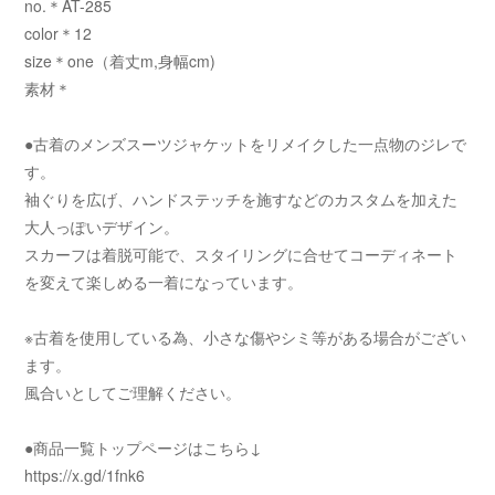
no.＊AT-285
color＊12
size＊one（着丈m,身幅cm)
素材＊
●古着のメンズスーツジャケットをリメイクした一点物のジレで
す。
袖ぐりを広げ、ハンドステッチを施すなどのカスタムを加えた
大人っぽいデザイン。
スカーフは着脱可能で、スタイリングに合せてコーディネート
を変えて楽しめる一着になっています。
※古着を使用している為、小さな傷やシミ等がある場合がござい
ます。
風合いとしてご理解ください。
●商品一覧トップページはこちら↓
https://x.gd/1fnk6