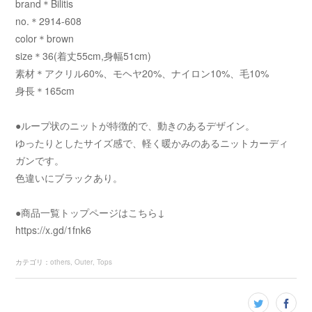
brand＊Bilitis
no.＊2914-608
color＊brown
size＊36(着丈55cm,身幅51cm)
素材＊アクリル60%、モヘヤ20%、ナイロン10%、毛10%
身長＊165cm
●ループ状のニットが特徴的で、動きのあるデザイン。
ゆったりとしたサイズ感で、軽く暖かみのあるニットカーディ
ガンです。
色違いにブラックあり。
●商品一覧トップページはこちら↓
https://x.gd/1fnk6
カテゴリ
：
others
Outer
Tops