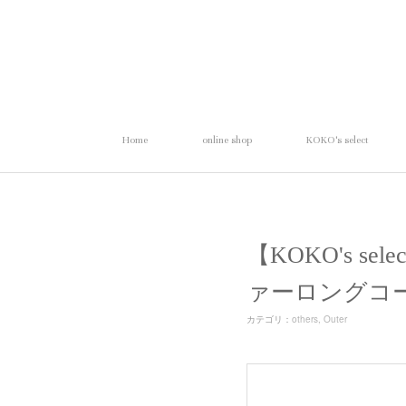
Home
online shop
KOKO's select
【KOKO's se
ァーロングコ
カテゴリ
：
others
Outer