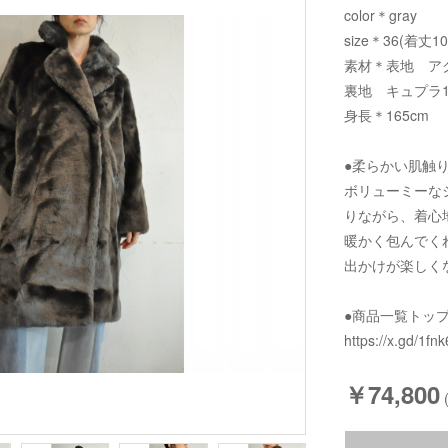
color＊gray
size＊36(着丈1
素材＊表地 アク
裏地 キュプラ1
身長＊165cm
●柔らかい肌触
ボリューミーな
りながら、着心
暖かく包んでく
出かけが楽しく
●商品一覧トッ
https://x.gd/1fnk
￥74,800