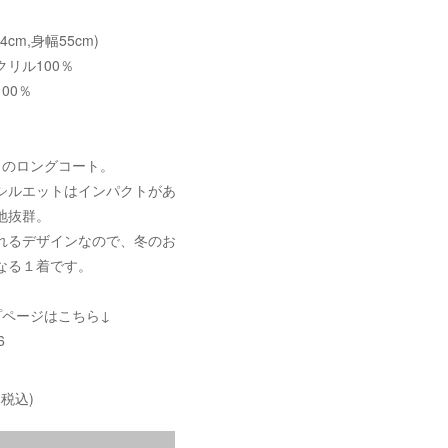
04cm,身幅55cm)
リル100％
00％
りのロングコート。
シルエットはインパクトがあ
地抜群。
れるデザインなので、冬のお
なる１着です。
プページはこちら↓
6
(税込)