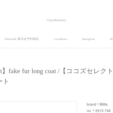
RehersalL 展示会予約商品
coordinate
Instagram
bl
lect】fake fur long coat /【ココ
ート
brand＊Bilitis
no.＊2915-746