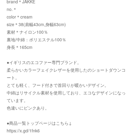
brand＊JAKKE
no.＊
color＊cream
size＊38(肩幅43cm,身幅63cm)
素材＊ナイロン100％
裏地/中綿：ポリエステル100％
身長＊165cm
●イギリスのエコファー専門ブランド。
柔らかいカラーフェイクレザーを使用したのショートダウンコ
ート。
とても軽く、フード付きで首回りが暖かいデザイン。
中綿はリサイクル素材を使用しており、エコなデザインになっ
ています。
色違いにピンクあり。
●商品一覧トップページはこちら↓
https://x.gd/1fnk6