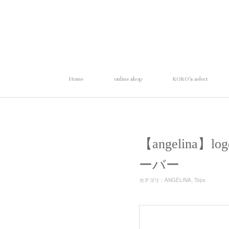
Home
online shop
KOKO's select
【angelina】
ーバー
カテゴリ
：
ANGELINA
Tops