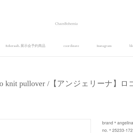
RehersalL 展示会予約商品
coordinate
Instagram
bl
logo knit pullover /【アンジェリ
brand＊angelin
no.＊25233-17