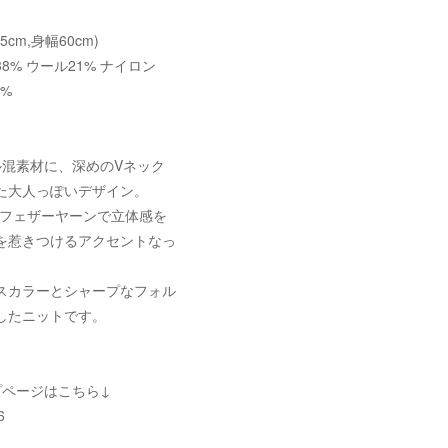
55cm,身幅60cm)
8% ウール21% ナイロン
0%
ル混素材に、深めのVネック
た大人っぽいデザイン。
はフェザーヤーンで立体感を
を惹きつけるアクセントなっ
スカラーとシャープなフォル
したニットです。
プページはこちら↓
6