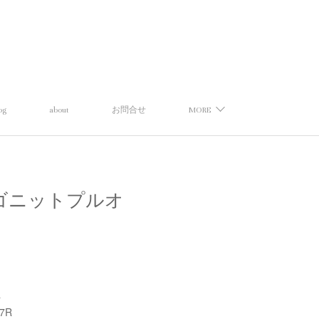
og
about
お問合せ
MORE
ーナ】ロゴニットプルオ
a
27R