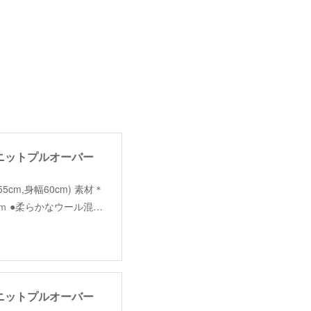
ナ】ロゴニットプルオーバー
(着丈55cm,身幅60cm) 素材＊
ｃｍ ●柔らかなウール混…
ナ】ロゴニットプルオーバー