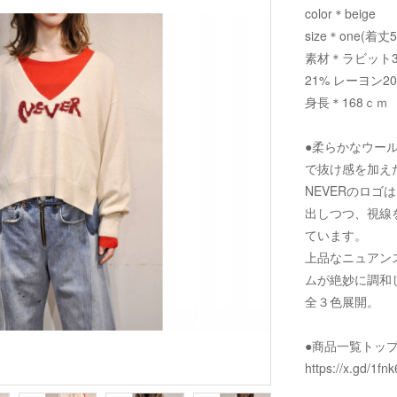
color＊beige
size＊one(着丈
素材＊ラビット3
21% レーヨン2
身長＊168ｃｍ
●柔らかなウー
で抜け感を加え
NEVERのロゴ
出しつつ、視線
ています。
上品なニュアン
ムが絶妙に調和
全３色展開。
●商品一覧トッ
https://x.gd/1fnk