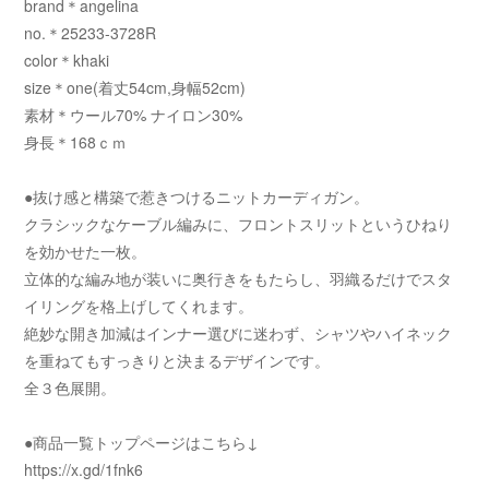
brand＊angelina
no.＊25233-3728R
color＊khaki
size＊one(着丈54cm,身幅52cm)
素材＊ウール70% ナイロン30%
身長＊168ｃｍ
●抜け感と構築で惹きつけるニットカーディガン。
クラシックなケーブル編みに、フロントスリットというひねり
を効かせた一枚。
立体的な編み地が装いに奥行きをもたらし、羽織るだけでスタ
イリングを格上げしてくれます。
絶妙な開き加減はインナー選びに迷わず、シャツやハイネック
を重ねてもすっきりと決まるデザインです。
全３色展開。
●商品一覧トップページはこちら↓
https://x.gd/1fnk6