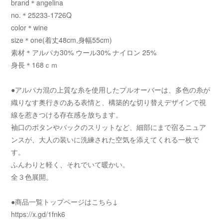
brand＊angelina
no.＊25233-1726Q
color＊wine
size＊one(着丈48cm,身幅55cm)
素材＊アルパカ30% ウール30% ナイロン 25%
身長＊168ｃｍ
●アルパカ混の上質な糸を使用したプルオーバーは、多色の糸が
織りなす奥行きのある表情と、構築的な切り替えデザインで視
線を惹きつける存在感を放ちます。
袖口のボタンやバックのスリットなど、細部にまで宿るニュア
ンスが、大人の装いに洗練された空気を添えてくれる一枚で
す。
ふんわりと軽く、それでいて暖かい。
全３色展開。
●商品一覧トップページはこちら↓
https://x.gd/1fnk6