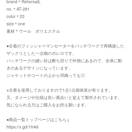
brand＊RehersalL
no.＊AT-281
color＊23
size＊one
素材＊ウール ポリエステル
●古着のフィッシャーマンセーターをパッチワークで再構築した
ザックリとした一点物のボレロです。
パッチワークの縫い目は断ち切りで外側にあるので、全体に動
きのあるデザインになっています。
ジャケットやコートの上から羽織っても◎
※古着を使用しておりますので1点1点個体差が有ります。
又、ダメージや仕様は良い風合いと捉えて製作されています。
気になられる方はご購入をお控え願います。
●商品一覧トップページはこちら↓
https://x.gd/1fnk6