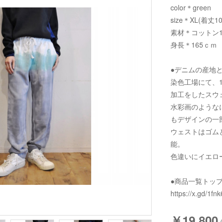
color＊green
size＊XL(着丈1
素材＊コットン1
身長＊165ｃｍ
●デニムの産地
染色工場にて、
加工をしたスウ
水彩画のような
もデザインの一
ウェストはゴム
能。
色違いにイエロ
●商品一覧トッ
https://x.gd/1fnk
￥19,800