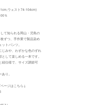
01cm,ウェスト74-104cm)
00％
として知られる岡山・児島の
1枚ずつ、手作業で製品染め
ェットパンツ。
にじみや、わずかな色のずれ
部として楽しめる一本です。
と紐仕様で、サイズ調節可
ーあり。
プページはこちら↓
6