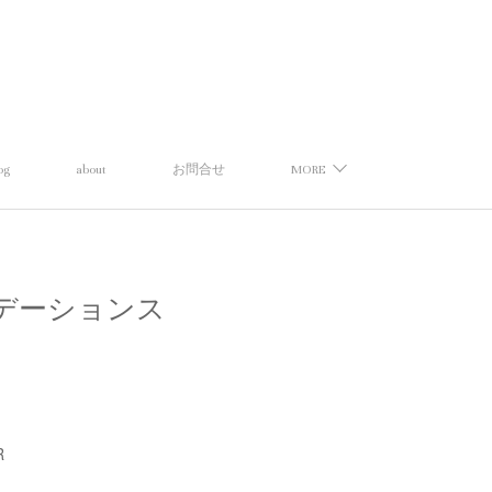
og
about
お問合せ
MORE
】グラデーションス
R