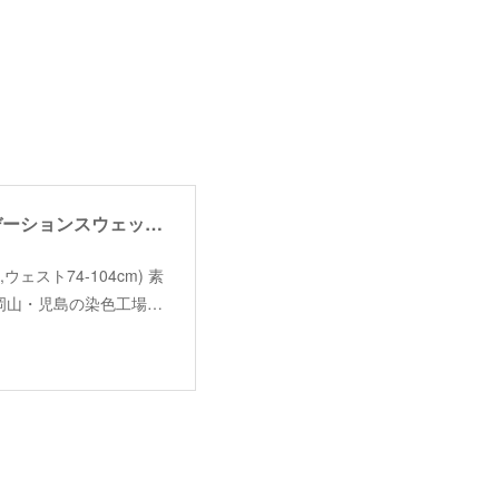
【LOOPER】gradation sweat pants / 【ルーパー】グラデーションスウェットパンツ
cm,ウェスト74-104cm) 素
る岡山・児島の染色工場…