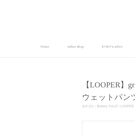
Home
online shop
KOKO's select
【LOOPER】gr
ウェットパン
カテゴリ
：
Bottom
FuLaT / LOOPER