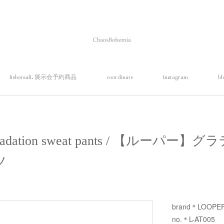
RehersalL 展示会予約商品
coordinate
Instagram
bl
adation sweat pants / 【ルーパー
ツ
brand＊LOOPE
no.＊L-AT005