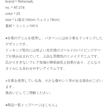
brand＊RehersalL
no.＊AT-278
color＊25
size＊L(着丈100cm,ウェスト78cm)
素材＊コットン100％
●古着のデニムを使用し、パターンにはめ２着をドッキングした
デザインです。
ドッキング部分には程よい光沢感のゴールドのパイピングデー
プが挟み込まれていて、上品な雰囲気のリメイクデニムです。
広がりすぎないフレア加減が脚長細見え効果があり、どんなス
タイルにも合わせやすいアイテムです。
※古着を使用している為、小さな傷やシミ等がある場合がござい
ます。
風合いとしてご理解ください。
●商品一覧トップページはこちら↓