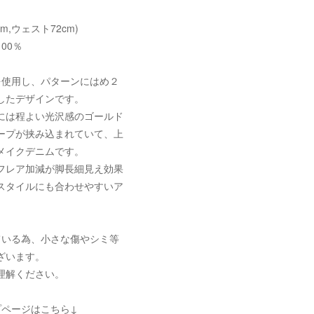
cm,ウェスト72cm)
00％
を使用し、パターンにはめ２
したデザインです。
には程よい光沢感のゴールド
ープが挟み込まれていて、上
メイクデニムです。
フレア加減が脚長細見え効果
スタイルにも合わせやすいア
ている為、小さな傷やシミ等
ざいます。
理解ください。
プページはこちら↓