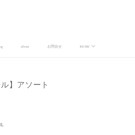
og
about
お問合せ
MORE
ハーズオール】アソート
lL