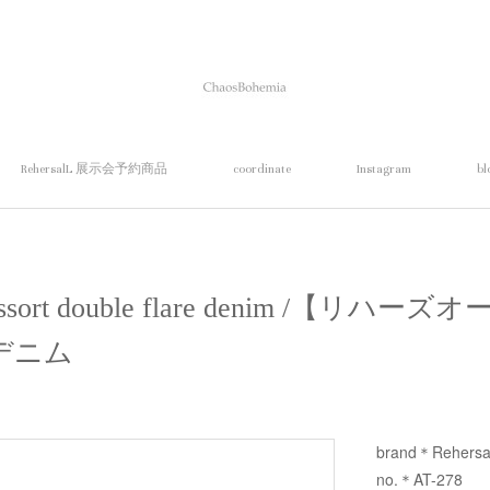
RehersalL 展示会予約商品
coordinate
Instagram
bl
assort double flare denim /【リ
デニム
brand＊Rehersa
no.＊AT-278