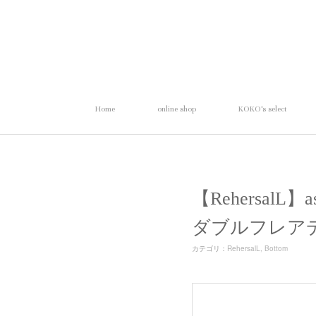
Home
online shop
KOKO's select
【RehersalL】
ダブルフレア
カテゴリ
：
RehersalL
Bottom