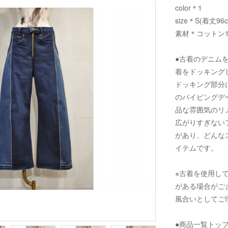
color＊1
size＊S(着丈96
素材＊コットン1
●古着のデニム
着をドッキング
ドッキング部分
のパイピングデ
品な雰囲気のリ
広がりすぎない
があり、どんな
イテムです。
※古着を使用し
がある場合がご
風合いとしてご
●商品一覧トッ