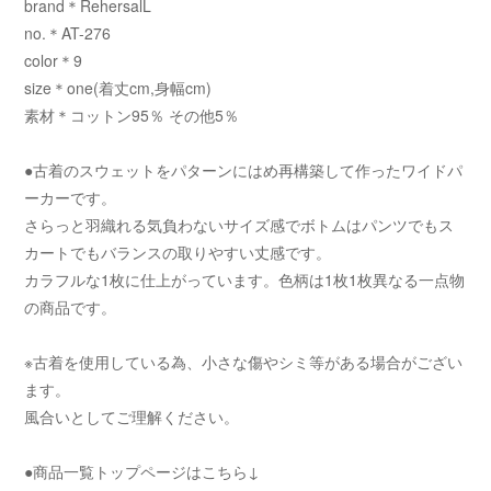
brand＊RehersalL
no.＊AT-276
color＊9
size＊one(着丈cm,身幅cm)
素材＊コットン95％ その他5％
●古着のスウェットをパターンにはめ再構築して作ったワイドパ
ーカーです。
さらっと羽織れる気負わないサイズ感でボトムはパンツでもス
カートでもバランスの取りやすい丈感です。
カラフルな1枚に仕上がっています。色柄は1枚1枚異なる一点物
の商品です。
※古着を使用している為、小さな傷やシミ等がある場合がござい
ます。
風合いとしてご理解ください。
●商品一覧トップページはこちら↓