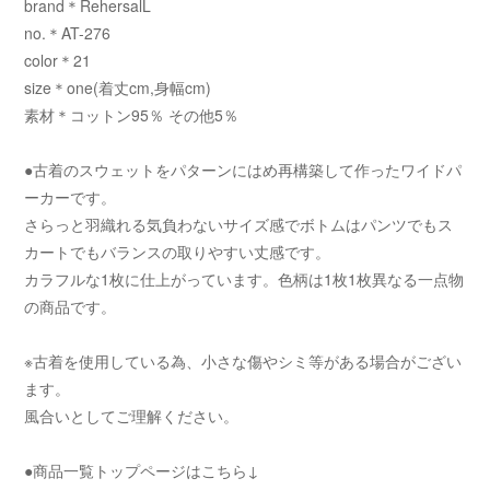
brand＊RehersalL
no.＊AT-276
color＊21
size＊one(着丈cm,身幅cm)
素材＊コットン95％ その他5％
●古着のスウェットをパターンにはめ再構築して作ったワイドパ
ーカーです。
さらっと羽織れる気負わないサイズ感でボトムはパンツでもス
カートでもバランスの取りやすい丈感です。
カラフルな1枚に仕上がっています。色柄は1枚1枚異なる一点物
の商品です。
※古着を使用している為、小さな傷やシミ等がある場合がござい
ます。
風合いとしてご理解ください。
●商品一覧トップページはこちら↓