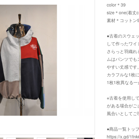
color＊39
size＊one(着丈
素材＊コットン9
●古着のスウェ
して作ったワイ
さらっと羽織れ
ムはパンツでも
やすい丈感です
カラフルな1枚
1枚1枚異なる
※古着を使用し
がある場合がご
風合いとしてご
●商品一覧トッ
https://x.gd/1fnk