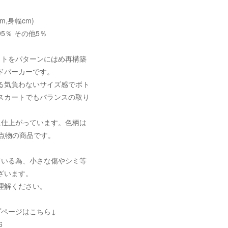
cm,身幅cm)
5％ その他5％
ットをパターンにはめ再構築
ドパーカーです。
る気負わないサイズ感でボト
スカートでもバランスの取り
。
に仕上がっています。色柄は
一点物の商品です。
ている為、小さな傷やシミ等
ざいます。
理解ください。
プページはこちら↓
6