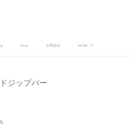
og
about
お問合せ
MORE
】ワイドジップパー
lL