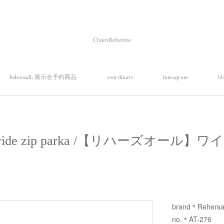
RehersalL 展示会予約商品
coordinate
Instagram
bl
L】wide zip parka /【リハーズオール
brand＊Rehersa
no.＊AT-276