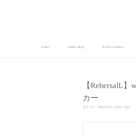
Home
online shop
KOKO's select
【Rehersal
カー
カテゴリ
：
RehersalL
Outer
Tops