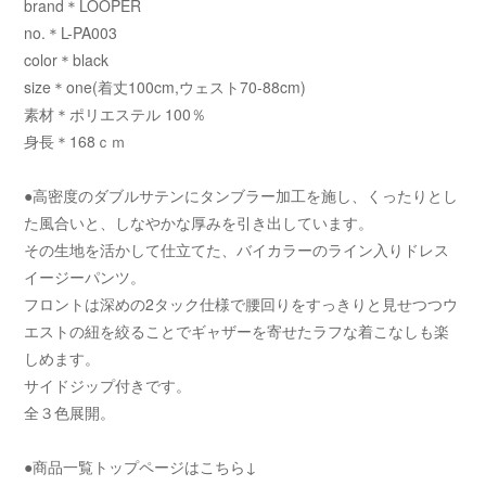
brand＊LOOPER
no.＊L-PA003
color＊black
size＊one(着丈100cm,ウェスト70-88cm)
素材＊ポリエステル 100％
身長＊168ｃｍ
●高密度のダブルサテンにタンブラー加工を施し、くったりとし
た風合いと、しなやかな厚みを引き出しています。
その生地を活かして仕立てた、バイカラーのライン入りドレス
イージーパンツ。
フロントは深めの2タック仕様で腰回りをすっきりと見せつつウ
エストの紐を絞ることでギャザーを寄せたラフな着こなしも楽
しめます。
サイドジップ付きです。
全３色展開。
●商品一覧トップページはこちら↓