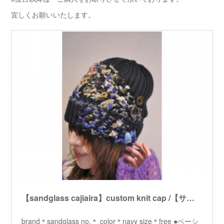
宜しくお願いいたします。
【sandglass cajiaira】custom knit cap /【サンドグラス ケシアイラ】カスタムニットキャップ
brand＊sandglass no.＊ color＊navy size＊free ●ベーシ